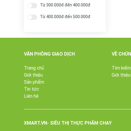
Từ 300.000đ đến 400.000đ
Từ 400.000đ đến 500.000đ
Từ 500.000đ đến 600.000đ
Từ 600.000đ đến 700.000đ
Từ 700.000đ đến 800.000đ
VĂN PHÒNG GIAO DỊCH
VỀ CHÚN
Trên 800.000đ
Trang chủ
Tìm kiếm
Giới thiệu
Giới thiệu
Sản phẩm
Tin tức
Liên hệ
XMART.VN- SIÊU THỊ THỰC PHẨM CHAY