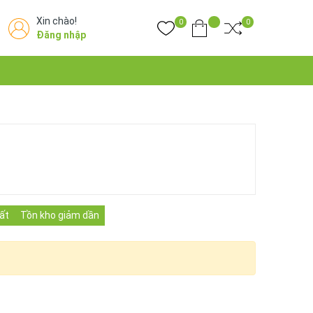
Xin chào!
0
0
Đăng nhập
ất
Tồn kho giảm dần