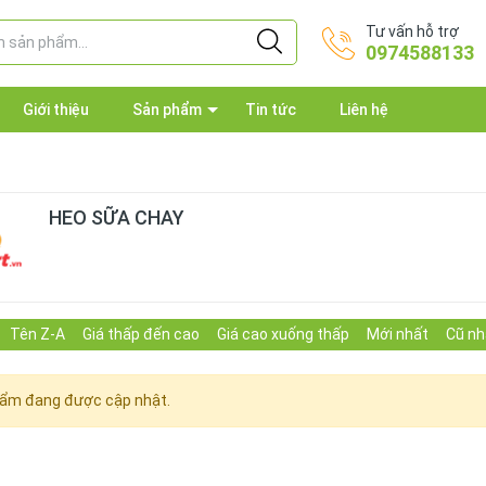
Tư vấn hỗ trợ
0974588133
Giới thiệu
Sản phẩm
Tin tức
Liên hệ
HEO SỮA CHAY
Tên Z-A
Giá thấp đến cao
Giá cao xuống thấp
Mới nhất
Cũ nh
ẩm đang được cập nhật.