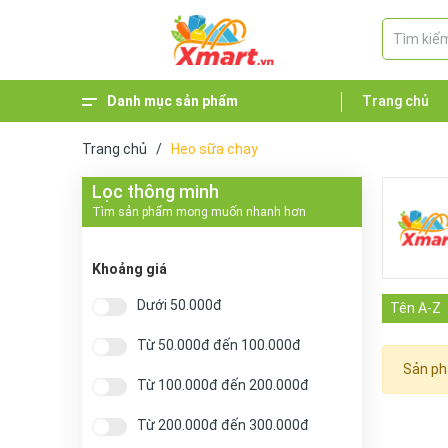
Danh mục sản phẩm
Trang chủ
Xem thêm
Đồ uống các loại
Đồ đông lạnh, đồ mát
Gia vị chay, nước sốt, dầu ăn
Hạt, bột ngũ cốc các loại
Thực phẩm chay ăn liền
Thực phẩm chay nhập khẩu
Thực phẩm chay khô
Thịt chay các loại
Hải sản chay
Trang chủ
/
Heo sữa chay
Lọc thông minh
Tìm sản phẩm mong muốn nhanh hơn
Khoảng giá
Dưới 50.000đ
Tên A-Z
Từ 50.000đ đến 100.000đ
Sản ph
Từ 100.000đ đến 200.000đ
Từ 200.000đ đến 300.000đ