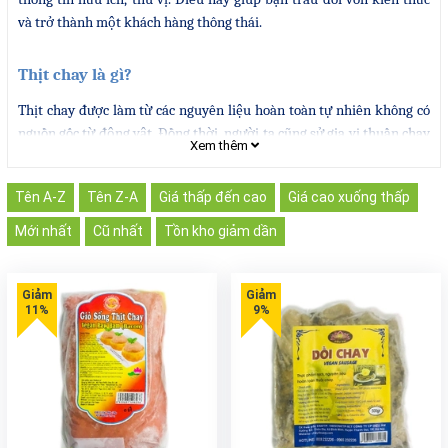
và trở thành một khách hàng thông thái.
Thịt chay là gì?
Thịt chay được làm từ các nguyên liệu hoàn toàn tự nhiên không có
nguồn gốc từ động vật. Đồng thời, người ta cũng sử gia vị thuần chay
Xem thêm
để tạo nên loại thực phẩm thơm, ngon. Hơn hết, khi sử dụng bạn sẽ
cảm nhận rõ những lợi ích tuyệt vời cho hệ tiêu hóa.
Tên A-Z
Tên Z-A
Giá thấp đến cao
Giá cao xuống thấp
Mới nhất
Cũ nhất
Tồn kho giảm dần