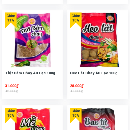
khỏe
về lâu dài.
Thịt chay các loại bao gồm những gì?
Trên thị trường hiện nay có rất nhiều loại
thực phẩm chay ngon
cho phép bạn thỏa sức lựa chọn. Tuy nhiên, tựu chung lại đều bao
gồm các sản phẩm dưới đây:
Thịt Bằm Chay Âu Lạc 100g
Heo Lát Chay Âu Lạc 100g
31.000₫
28.000₫
35.000₫
31.000₫