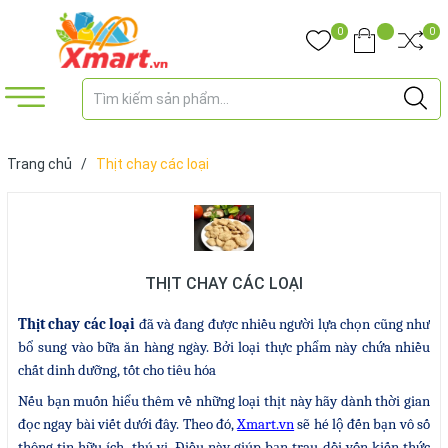
0
0
Trang chủ
/
Thịt chay các loại
THỊT CHAY CÁC LOẠI
Thịt chay các loại
đã và đang được nhiều người lựa chọn cũng như
bổ sung vào bữa ăn hàng ngày. Bởi loại thực phẩm này chứa nhiều
chất dinh dưỡng, tốt cho tiêu hóa
Nếu bạn muốn hiểu thêm về những loại thịt này hãy dành thời gian
đọc ngay bài viết dưới đây. Theo đó,
Xmart.vn
sẽ hé lộ đến bạn vô số
thông tin hữu ích, thú vị. Điều này giúp bạn trau dồi vốn kiến thức