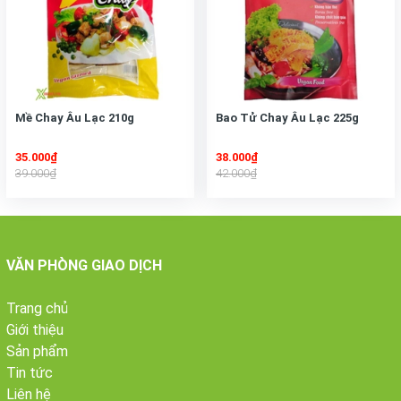
Mề Chay Âu Lạc 210g
Bao Tử Chay Âu Lạc 225g
35.000₫
38.000₫
39.000₫
42.000₫
VĂN PHÒNG GIAO DỊCH
Trang chủ
Các loại thịt
Chi tiết
Giới thiệu
chay
Sản phẩm
- Nguyên liệu làm
thịt lợn chay
bao gồm đậu
Tin tức
Thịt lợn chay
nành, lúa mì, gia vị chay, bột khoai sọ.
Liên hệ