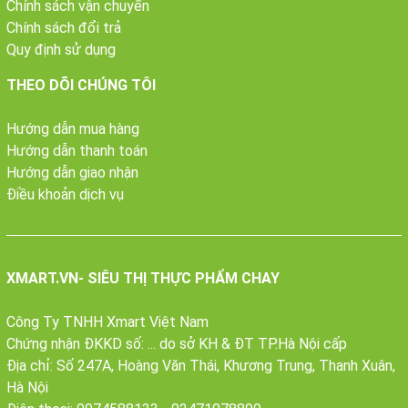
Chính sách vận chuyển
Chính sách đổi trả
Quy định sử dụng
THEO DÕI CHÚNG TÔI
Loại ngũ cốc
Chi tiết
Hướng dẫn mua hàng
Hướng dẫn thanh toán
Yến mạch khi mới xuất hiện tại nước ta có
Hướng dẫn giao nhận
khá ít người biết và sử dụng. Tuy nhiên,
Yến mạch
Điều khoản dịch vụ
giờ đây nó là một loại ngũ cốc rất quen
thuộc, được nhiều người tin dùng.
Không chỉ các tín đồ ăn chay yêu thích, ngũ
cốc làm từ yến mạch còn là sự lựa chọn ưu
XMART.VN- SIÊU THỊ THỰC PHẨM CHAY
tiên hàng đầu cho phái đẹp trong việc
chăm sóc da dẻ, giảm cân.
Công Ty TNHH Xmart Việt Nam
Chứng nhận ĐKKD số: ... do sở KH & ĐT TP.Hà Nội cấp
Loại ngũ cốc này mang đến cho người dùng
Địa chỉ: Số 247A, Hoàng Văn Thái, Khương Trung, Thanh Xuân,
một nguồn năng lượng dồi dào. Bởi nó có
Hà Nội
giá trị dinh dưỡng cao, làm giảm