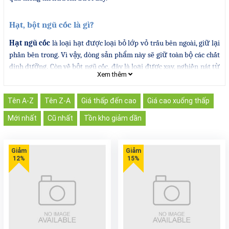
Hạt, bột ngũ cốc là gì?
Hạt ngũ cốc
là loại hạt được loại bỏ lớp vỏ trấu bên ngoài, giữ lại
phần bên trong. Vì vậy, dòng sản phẩm này sẽ giữ toàn bộ các chất
dinh dưỡng. Còn về bột ngũ cốc, đây là loại được xay, nghiền nát từ
Xem thêm
hạt ngũ cốc.
Tên A-Z
Tên Z-A
Giá thấp đến cao
Giá cao xuống thấp
Mới nhất
Cũ nhất
Tồn kho giảm dần