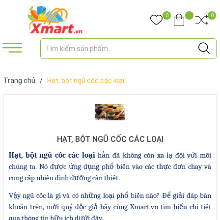
0
0
Trang chủ
/
Hạt, bột ngũ cốc các loại
HẠT, BỘT NGŨ CỐC CÁC LOẠI
Hạt, bột ngũ cốc các loại
hẳn đã không còn xa lạ đối với mỗi
chúng ta. Nó được ứng dụng phổ biến vào các thực đơn chay và
cung cấp nhiều dinh dưỡng cần thiết.
Vậy ngũ cốc là gì và có những loại phổ biến nào? Để giải đáp băn
khoăn trên, mời quý độc giả hãy cùng Xmart.vn tìm hiểu chi tiết
qua thông tin hữu ích dưới đây.