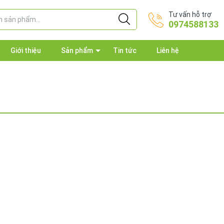
Tư vấn hỗ trợ
0974588133
Giới thiệu
Sản phẩm
Tin tức
Liên hệ