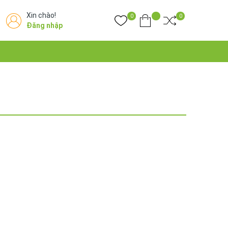
Xin chào!
0
0
Đăng nhập