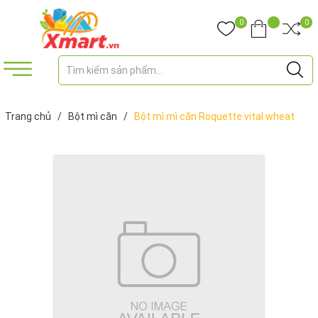
0
0
Trang chủ
/
Bột mì căn
/
Bột mì mì căn Roquette vital wheat
gluten