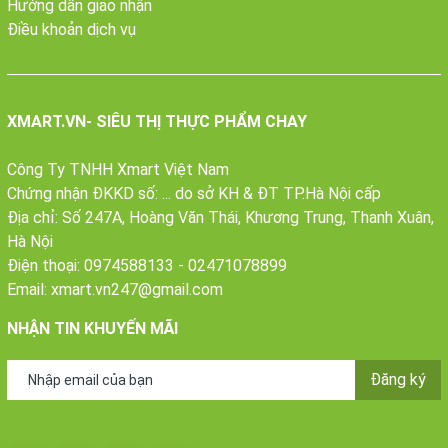
Hướng dẫn giao nhận
Điều khoản dịch vụ
XMART.VN- SIÊU THỊ THỰC PHẨM CHAY
Công Ty TNHH Xmart Việt Nam
Chứng nhận ĐKKD số: ... do sở KH & ĐT TP.Hà Nội cấp
Địa chỉ: Số 247A, Hoàng Văn Thái, Khương Trung, Thanh Xuân,
Hà Nội
Điện thoại:
0974588133
-
02471078899
Email:
xmart.vn247@gmail.com
NHẬN TIN KHUYẾN MÃI
Đăng ký