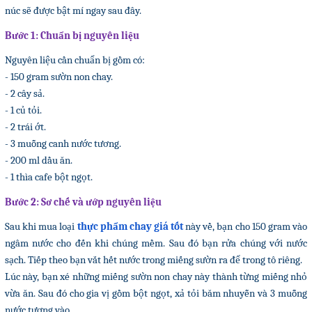
núc sẽ được bật mí ngay sau đây.
Bước 1: Chuẩn bị nguyên liệu
Nguyên liệu cần chuẩn bị gồm có:
- 150 gram sườn non chay.
- 2 cây sả.
- 1 củ tỏi.
- 2 trái ớt.
- 3 muỗng canh nước tương.
- 200 ml dầu ăn.
- 1 thìa cafe bột ngọt.
Bước 2: Sơ chế và ướp nguyên liệu
Sau khi mua loại
thực phẩm chay giá tốt
này về, bạn cho 150 gram vào
ngâm nước cho đến khi chúng mềm. Sau đó bạn rửa chúng với nước
sạch. Tiếp theo bạn vắt hết nước trong miếng sườn ra để trong tô riêng.
Lúc này, bạn xé những miếng sườn non chay này thành từng miếng nhỏ
vừa ăn. Sau đó cho gia vị gồm bột ngọt, xả tỏi băm nhuyễn và 3 muỗng
nước tương vào.