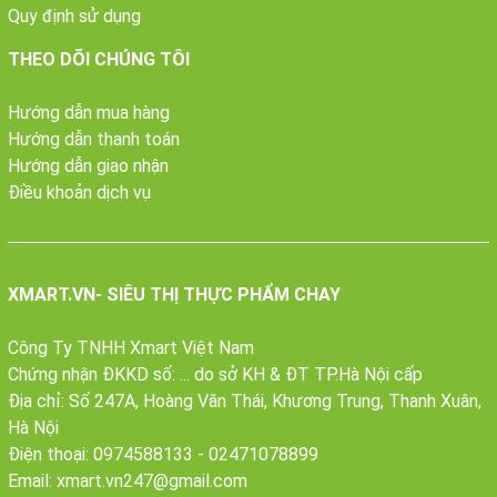
Quy định sử dụng
THEO DÕI CHÚNG TÔI
Hướng dẫn mua hàng
Hướng dẫn thanh toán
Hướng dẫn giao nhận
Điều khoản dịch vụ
XMART.VN- SIÊU THỊ THỰC PHẨM CHAY
Công Ty TNHH Xmart Việt Nam
Chứng nhận ĐKKD số: ... do sở KH & ĐT TP.Hà Nội cấp
Địa chỉ: Số 247A, Hoàng Văn Thái, Khương Trung, Thanh Xuân,
Hà Nội
Điện thoại:
0974588133
-
02471078899
Email:
xmart.vn247@gmail.com