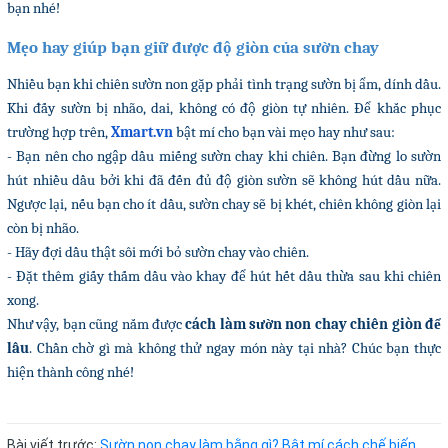
bạn nhé!
Mẹo hay giúp bạn giữ được độ giòn của sườn chay
Nhiều bạn khi chiên sườn non gặp phải tình trạng sườn bị ẩm, dính dầu.
Khi đấy sườn bị nhão, dai, không có độ giòn tự nhiên. Để khắc phục
trường hợp trên,
Xmart.vn
bật mí cho bạn vài mẹo hay như sau:
- Bạn nên cho ngập dầu miếng sườn chay khi chiên. Bạn đừng lo sườn
hút nhiều dầu bởi khi đã đến đủ độ giòn sườn sẽ không hút dầu nữa.
Ngược lại, nếu bạn cho ít dầu, sườn chay sẽ bị khét, chiên không giòn lại
còn bị nhão.
- Hãy đợi dầu thật sôi mới bỏ sườn chay vào chiên.
- Đặt thêm giấy thấm dầu vào khay để hút hết dầu thừa sau khi chiên
xong.
Như vậy, bạn cũng nắm được
cách làm sườn non chay chiên giòn để
lâu
. Chần chờ gì mà không thử ngay món này tại nhà? Chúc bạn thực
hiện thành công nhé!
Bài viết trước:
Sườn non chay làm bằng gì? Bật mí cách chế biến