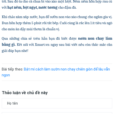
tới. Sau đó ta cho cà chua bi vào xào một lượt. Nêm nếm hỗn hợp rau củ
với
hạt nêm, bột ngọt, nước tương
cho đậm đà.
Khi chảo xâm xắp nước, bạn để sườn non vào xào chung cho ngấm gia vị.
Đun hỗn hợp thêm 5 phút rồi tắt bếp. Cuối cùng là rắc lên 1 ít tiêu và ngò
cho món ăn dậy mùi thơm là chuẩn vị.
Qua những chia sẻ trên hẳn bạn đã biết được
sườn non chay làm
bằng gì.
Kết nối với Xmart.vn ngay sau bài viết nếu còn thắc mắc cần
giải đáp bạn nhé!
Bài tiếp theo:
Bật mí cách làm sườn non chay chiên giòn để lâu vẫn
ngon
Thảo luận về chủ đề này