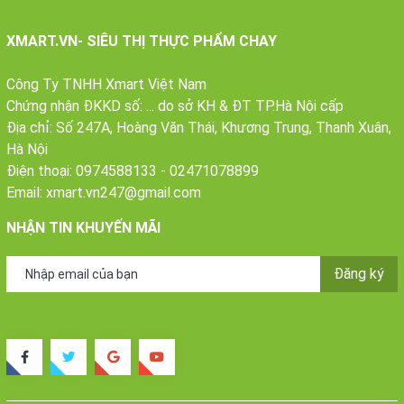
XMART.VN- SIÊU THỊ THỰC PHẨM CHAY
Công Ty TNHH Xmart Việt Nam
Chứng nhận ĐKKD số: ... do sở KH & ĐT TP.Hà Nội cấp
Địa chỉ: Số 247A, Hoàng Văn Thái, Khương Trung, Thanh Xuân,
Hà Nội
Điện thoại:
0974588133
-
02471078899
Email:
xmart.vn247@gmail.com
NHẬN TIN KHUYẾN MÃI
Đăng ký