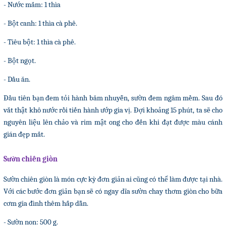
- Nước mắm: 1 thìa
- Bột canh: 1 thìa cà phê.
- Tiêu bột: 1 thìa cà phê.
- Bột ngọt.
- Dầu ăn.
Đầu tiên bạn đem tỏi hành băm nhuyễn, sườn đem ngâm mềm. Sau đó
vắt thật khô nước rồi tiến hành ướp gia vị. Đợi khoảng 15 phút, ta sẽ cho
nguyên liệu lên chảo và rim mật ong cho đến khi đạt được màu cánh
gián đẹp mắt.
Sườn chiên giòn
Sườn chiên giòn là món cực kỳ đơn giản ai cũng có thể làm được tại nhà.
Với các bước đơn giản bạn sẽ có ngay dĩa sườn chay thơm giòn cho bữa
cơm gia đình thêm hấp dẫn.
- Sườn non: 500 g.