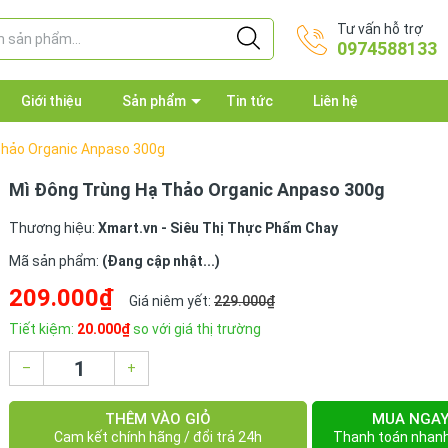
Tư vấn hỗ trợ
0974588133
Giới thiệu
Sản phẩm
Tin tức
Liên hệ
Thảo Organic Anpaso 300g
Mì Đông Trùng Hạ Thảo Organic Anpaso 300g
Thương hiệu:
Xmart.vn - Siêu Thị Thực Phẩm Chay
Mã sản phẩm:
(Đang cập nhật...)
209.000₫
Giá niêm yết:
229.000₫
Tiết kiệm:
20.000₫
so với giá thị trường
–
+
THÊM VÀO GIỎ
MUA NGA
Cam kết chính hãng / đổi trả 24h
Thanh toán nhan