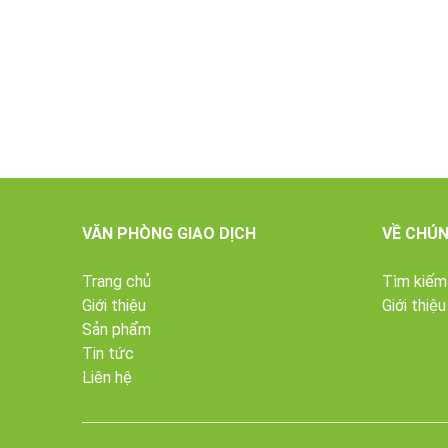
VĂN PHÒNG GIAO DỊCH
VỀ CHÚN
Trang chủ
Tìm kiếm
Giới thiệu
Giới thiệu
Sản phẩm
Tin tức
Liên hệ
GIÁ TRỊ DINH DƯỠNG:
+ Mì ĐTHT bổ sung hàm lượng vitamin, khoáng chất, n