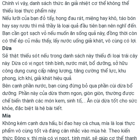
Chính vì vậy, danh sách thức ăn giải nhiệt cơ thể không thể
thiếu loại thực phẩm này.
Nếu lưỡi của bạn đỏ tấy, họng đau rát, miệng hay khô, táo bón
hay say rượu thì mã thầy là loại quả đầu tiên bạn nên nghĩ đến.
Bạn cần gọt sạch vỏ nếu muốn ăn sống quả này, đồng thời còn
có thể ép củ mãu thấy, lấy nước uống giải khát, vô cùng có lợi.
Dừa
Sẽ thật thiếu sót nếu trong danh sách này thiếu đi loại trái cây
này. Dừa có vị ngọt tính bình, nước mát, bổ dưỡng, sở hữu
công dụng cung cấp năng lượng, tăng cường thể lực, khu
phong, ích khí, giải khát hiệu quả.
Bên cạnh phần nước, bạn cùng đừng bỏ qua phần cùi dừa bổ
dưỡng. Phần này của dừa thơm ngon, giòn giòn, thường được
chế biến thành các món kem, sinh tố,… Ăn cùi dừa tốt cho sức
khỏe, đặc biệt là hệ bài tiết.
Mía
Không kém cạnh dưa hấu, bí đao hay cà chua, mía là loại thực
phẩm vô cùng tốt và đáng cân nhắc vào mùa hè. Theo kiến
thức Đông y, thì mía có vị ngọt, tính mát, sẽ giúp cơ thể thanh