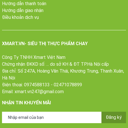
Hướng dẫn thanh toán
Hướng dẫn giao nhận
Điều khoản dịch vụ
XMART.VN- SIÊU THỊ THỰC PHẨM CHAY
Công Ty TNHH Xmart Việt Nam
Chứng nhận ĐKKD số: ... do sở KH & ĐT TP.Hà Nội cấp
Địa chỉ: Số 247A, Hoàng Văn Thái, Khương Trung, Thanh Xuân,
Hà Nội
Điện thoại:
0974588133
-
02471078899
Email:
xmart.vn247@gmail.com
NHẬN TIN KHUYẾN MÃI
Đăng ký