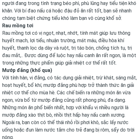
người đang trong tình trạng béo phì, phù lũng hay tiểu tiện khó
khăn. Với bí đao nấu cá hoặc đậu đỏ ăn rất tốt, bạn sẽ nhanh
chóng tạm biệt chứng tiểu khó làm bạn vô cùng khổ sở.
Rau mồng tơi
Rau mồng tơi có vị ngọt, nhạt, nhớt, tính mát giúp lưu thông
huyết mạch, lợi tiểu, nhuận trường, mát máu, điều hòa khí
huyết, thanh lọc dạ dày và ruột, trị táo bón, chống tích tụ, trị
đau mắt,.. Được dùng để luộc hay nấu canh ăn rất ngon, là một
trong những thực phẩm giúp giải nhiệt cơ thể rất tốt.
Mướp đắng (khổ qua)
Với tính hàn, vị đắng, có tác dụng giải nhiệt, trừ khát, sáng mắt,
hoạt huyết, bổ khí, mướp đắng phù hợp trở thành thức ăn giải
nhiệt cơ thể cho mùa hè. Các chế biến ra những món ăn vừa
ngon, vừa bổ từ mướp đắng cũng rất phong phú, đa dạng.
Những món ăn phổ biến nhất, hợp với khẩu vị nhiều người là
mướp đắng xào thịt bò, nhồi thịt hấp hay nấu canh xương.
Ngoài ra, bạn còn có thể thái nhỏ rồi phơi khô, sắc lấy nước
uống hoặc đun làm nước tắm cho trẻ đang bị rôm, sẩy do trời
nóng.