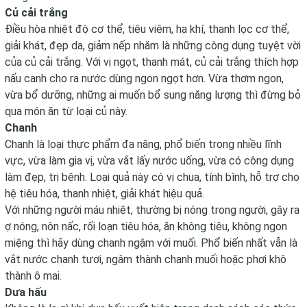
Củ cải trắng
Điều hòa nhiệt độ cơ thể, tiêu viêm, hạ khí, thanh lọc cơ thể,
giải khát, đẹp da, giảm nếp nhăm là những công dụng tuyệt vời
của củ cải trắng. Với vị ngọt, thanh mát, củ cải trắng thích hợp
nấu canh cho ra nước dùng ngon ngọt hơn. Vừa thơm ngon,
vừa bổ dưỡng, những ai muốn bổ sung năng lượng thì đừng bỏ
qua món ăn từ loại củ này.
Chanh
Chanh là loại thực phẩm đa năng, phổ biến trong nhiều lĩnh
vực, vừa làm gia vị, vừa vắt lấy nước uống, vừa có công dụng
làm đẹp, trị bệnh. Loại quả này có vị chua, tính bình, hỗ trợ cho
hệ tiêu hóa, thanh nhiệt, giải khát hiệu quả.
Với những người máu nhiệt, thường bị nóng trong người, gây ra
ợ nóng, nôn nấc, rối loạn tiêu hóa, ăn không tiêu, không ngon
miệng thì hãy dùng chanh ngậm với muối. Phổ biến nhất vẫn là
vắt nước chanh tươi, ngâm thành chanh muối hoặc phơi khô
thành ô mai.
Dưa hấu