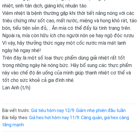
nhiệt, sinh tân dịch, giáng khí, nhuận táo.
Viêm nhiệt là bệnh thường gặp khi thời tiết nắng nóng với các
triệu chứng như sốt cao, mất nước, miệng và họng khô rát, táo
bón, tiểu tiện sẻn đỏ,… Ăn mía có thể đẩy lùi tình trạng trên.
Ngoài ra, mía còn hữu ích cho người nôn ọe hay ngộ độc rượu.
Vì vậy, hãy thưởng thức ngay một cốc nước mía mát lạnh
ngày hè ngay nhé!
Trên đây là một số loại thực phẩm dùng giải nhiệt rất tốt
trong những ngày hè nóng bức. Hãy bổ sung các thực phẩm
này vào chế độ ăn uống của mình giúp thanh nhiệt cơ thể và
tốt cho sức khoẻ cả gia đình nhé.
Lan Anh (t/h)
Bài viết trước:
Giá tiêu hôm nay 12/9: Giảm nhẹ phiên đầu tuần
Bài tiếp theo:
Giá heo hơi hôm nay 11/9: Càng quản, giá heo càng
tăng mạnh