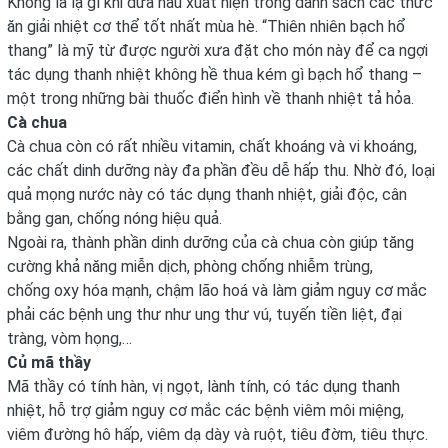
Không là lạ gì khi dưa hấu xuất hiện trong danh sách các thức
ăn giải nhiệt cơ thể tốt nhất mùa hè. “Thiên nhiên bạch hổ
thang” là mỹ từ được người xưa đặt cho món này để ca ngợi
tác dụng thanh nhiệt không hề thua kém gì bạch hổ thang –
một trong những bài thuốc điển hình về thanh nhiệt tả hỏa.
Cà chua
Cà chua còn có rất nhiều vitamin, chất khoáng và vi khoáng,
các chất dinh dưỡng này đa phần đều dễ hấp thu. Nhờ đó, loại
quả mọng nước này có tác dụng thanh nhiệt, giải độc, cân
bằng gan, chống nóng hiệu quả.
Ngoài ra, thành phần dinh dưỡng của cà chua còn giúp tăng
cường khả năng miễn dịch, phòng chống nhiễm trùng,
chống oxy hóa mạnh, chậm lão hoá và làm giảm nguy cơ mắc
phải các bệnh ung thư như ung thư vú, tuyến tiền liệt, đại
tràng, vòm họng,…
Củ mã thầy
Mã thầy có tính hàn, vị ngọt, lành tính, có tác dụng thanh
nhiệt, hỗ trợ giảm nguy cơ mắc các bệnh viêm môi miệng,
viêm đường hô hấp, viêm dạ dày và ruột, tiêu đờm, tiêu thực.