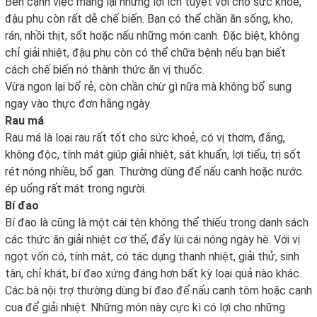
Bên cạnh việc mang lại những lợi ích tuyệt vời cho sức khỏe,
đậu phụ còn rất dễ chế biến. Bạn có thể chần ăn sống, kho,
rán, nhồi thịt, sốt hoặc nấu những món canh. Đặc biệt, không
chỉ giải nhiệt, đậu phụ còn có thể chữa bệnh nếu bạn biết
cách chế biến nó thành thức ăn vị thuốc.
Vừa ngon lại bổ rẻ, còn chần chừ gì nữa mà không bổ sung
ngay vào thực đơn hằng ngày.
Rau má
Rau má là loại rau rất tốt cho sức khoẻ, có vị thơm, đắng,
không độc, tính mát giúp giải nhiệt, sát khuẩn, lợi tiểu, trị sốt
rét nóng nhiều, bổ gan. Thường dùng để nấu canh hoặc nước
ép uống rất mát trong người.
Bí đao
Bí đao là cũng là một cái tên không thể thiếu trong danh sách
các thức ăn giải nhiệt cơ thể, đẩy lùi cái nóng ngày hè. Với vị
ngọt vốn có, tính mát, có tác dụng thanh nhiệt, giải thử, sinh
tân, chỉ khát, bí đao xứng đáng hơn bất kỳ loại quả nào khác.
Các bà nội trợ thường dùng bí đao để nấu canh tôm hoặc canh
cua để giải nhiệt. Những món này cực kì có lợi cho những