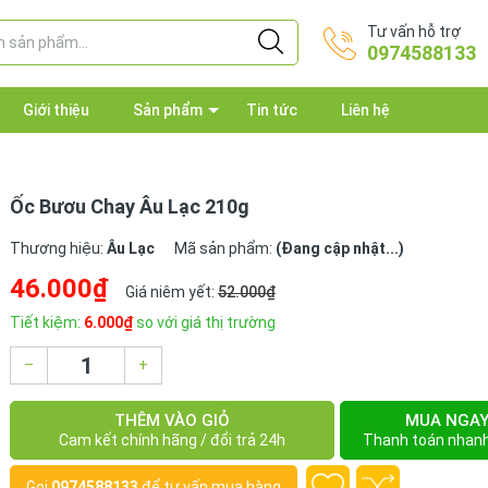
Tư vấn hỗ trợ
0974588133
Giới thiệu
Sản phẩm
Tin tức
Liên hệ
Ốc Bươu Chay Âu Lạc 210g
Thương hiệu:
Âu Lạc
Mã sản phẩm:
(Đang cập nhật...)
46.000₫
Giá niêm yết:
52.000₫
Tiết kiệm:
6.000₫
so với giá thị trường
–
+
THÊM VÀO GIỎ
MUA NGA
Cam kết chính hãng / đổi trả 24h
Thanh toán nhan
Gọi
0974588133
để tư vấn mua hàng