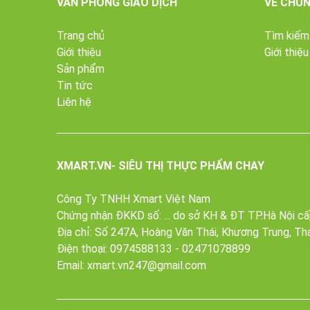
VĂN PHÒNG GIAO DỊCH
VỀ CHÚN
Trang chủ
Tìm kiếm
Giới thiệu
Giới thiệu
Sản phẩm
Tin tức
Liên hệ
XMART.VN- SIÊU THỊ THỰC PHẨM CHAY
Ốc Bươu chay Âu Lạc 210g là sản phẩm chay khô do Côn
Công Ty TNHH Xmart Việt Nam
không chứa thành phần hoá chất gây độc hại cho sức 
Chứng nhận ĐKKD số: ... do sở KH & ĐT TP.Hà Nội c
Ốc Bươu chay có thể dễ dàng chế biến thành nhiều m
Địa chỉ: Số 247A, Hoàng Văn Thái, Khương Trung, Th
210g được thiết kế gói nhỏ rất tiện lợi cho sử dụng và 
Điện thoại:
0974588133
-
02471078899
Email:
xmart.vn247@gmail.com