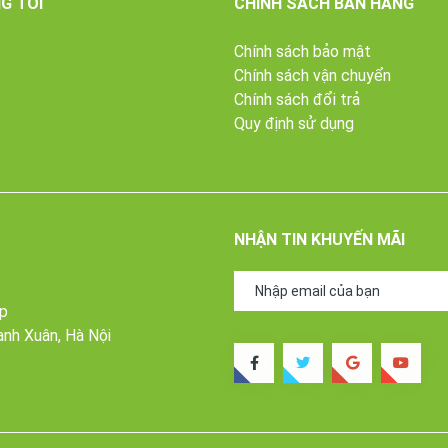
G TÔI
CHÍNH SÁCH BÁN HÀNG
Chính sách bảo mật
Chính sách vận chuyển
Chính sách đổi trả
Quy định sử dụng
NHẬN TIN KHUYẾN MÃI
g ty Âu Lạc sản xuất. Với thành phần nguyên liệu thuần chay từ thực
khoẻ người sử dụng.
ấp
ón ăn chay ngon và bổ dưỡng cho người ăn chay. Sản phẩm Ốc Bươu 
anh Xuân, Hà Nội
bảo quản.