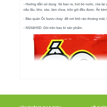
- Hướng dẫn sử dụng: Xé bao ra, trút bỏ nước, rửa lại 
nấu lẩu, kho, xào, làm chua, trộn gỏi đều được. Ăn k
- Bảo quản Ốc bươu chay: để nơi khô ráo thoáng mát, t
- NSX&HSD: Ghi trên bao bì sản phẩm.