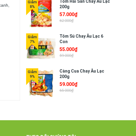
Tôm Hải Sản Chay Âu Lạc
canh,
200g
57.000₫
62.000₫
Tôm Sú Chay Âu Lạc 6
Con
55.000₫
59.000₫
Càng Cua Chay Âu Lạc
200g
59.000₫
65.000₫