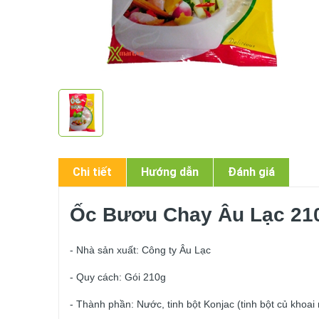
Chi tiết
Hướng dẫn
Đánh giá
Ốc Bươu Chay Âu Lạc 21
- Nhà sản xuất: Công ty Âu Lạc
- Quy cách: Gói 210g
- Thành phần: Nước, tinh bột Konjac (tinh bột củ khoai