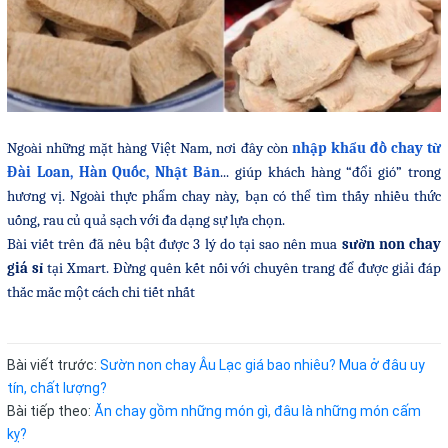
Ngoài những mặt hàng Việt Nam, nơi đây còn
nhập khẩu đồ chay từ
Đài Loan, Hàn Quốc, Nhật Bản
... giúp khách hàng “đổi gió” trong
hương vị. Ngoài thực phẩm chay này, bạn có thể tìm thấy nhiều thức
uống, rau củ quả sạch với đa dạng sự lựa chọn.
Bài viết trên đã nêu bật được 3 lý do tại sao nên mua
sườn non chay
giá sỉ
tại Xmart. Đừng quên kết nối với chuyên trang để được giải đáp
thắc mắc một cách chi tiết nhất
Bài viết trước:
Sườn non chay Âu Lạc giá bao nhiêu? Mua ở đâu uy
tín, chất lượng?
Bài tiếp theo:
Ăn chay gồm những món gì, đâu là những món cấm
kỵ?