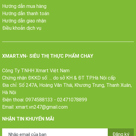
Hướng dẫn mua hàng
Hướng dẫn thanh toán
Hướng dẫn giao nhận
Điều khoản dịch vụ
XMART.VN- SIÊU THỊ THỰC PHẨM CHAY
Công Ty TNHH Xmart Việt Nam
Chứng nhận ĐKKD số: ... do sở KH & ĐT TP.Hà Nội cấp
Địa chỉ: Số 247A, Hoàng Văn Thái, Khương Trung, Thanh Xuân,
Hà Nội
Điện thoại:
0974588133
-
02471078899
Email:
xmart.vn247@gmail.com
NHẬN TIN KHUYẾN MÃI
Đăng ký