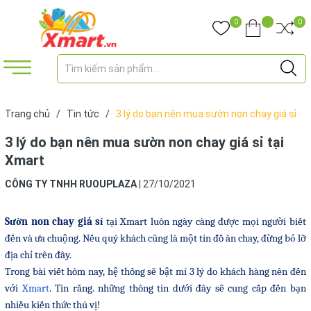
0
0
Trang chủ
/
Tin tức
/
3 lý do bạn nên mua sườn non chay giá sỉ
tại Xmart
3 lý do bạn nên mua sườn non chay giá sỉ tại
Xmart
CÔNG TY TNHH RUOUPLAZA
|
27/10/2021
Sườn non chay giá sỉ
tại Xmart luôn ngày càng được mọi người biết
đến và ưa chuộng. Nếu quý khách cũng là một tín đồ ăn chay, đừng bỏ lỡ
địa chỉ trên đây.
Trong bài viết hôm nay, hệ thống sẽ bật mí 3 lý do khách hàng nên đến
với
Xmart
. Tin rằng. những thông tin dưới đây sẽ cung cấp đến bạn
nhiều kiến thức thú vị!