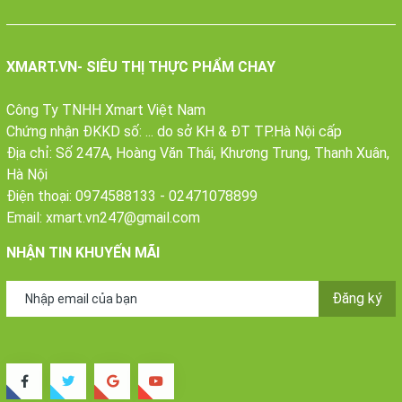
XMART.VN- SIÊU THỊ THỰC PHẨM CHAY
Công Ty TNHH Xmart Việt Nam
Chứng nhận ĐKKD số: ... do sở KH & ĐT TP.Hà Nội cấp
Địa chỉ: Số 247A, Hoàng Văn Thái, Khương Trung, Thanh Xuân,
Hà Nội
Điện thoại:
0974588133
-
02471078899
Email:
xmart.vn247@gmail.com
NHẬN TIN KHUYẾN MÃI
Đăng ký