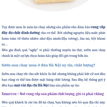
Tuy được xem là món ăn chay nhưng sản phẩm vẫn đảm bảo
cung cấp
đầy đủ chất dinh dưỡng
cho cơ thể. Bởi những nguyên liệu xuất phát
hoàn toàn từ thiên nhiên như đậu nành(đậu tương), lúa mì, bột khoai
sọ…
Nếu gia đình quá “ngấy” vì phải thường xuyên ăn thịt, sườn non chay
chính là một sự lựa chọn hoàn hảo giúp đổi gió trong bữa ăn.
Sườn non chay mua ở đâu Hà Nội uy tín, chất lượng?
Sườn non chay tốt cho sức khỏe là thế nhưng không phải bất cứ nơi đâu
bạn cũng có thể tìm được mặt hàng chất lượng. Sau đây, hệ thống gợi ý
đến bạn
một vài địa chỉ Hà Nội
bán sản phẩm uy tín:
Xmart.vn – Nơi cung cấp sản phẩm chất lượng, giá cả phải chăng
Nến quý khách là các tín đồ ăn chay, bạn không nên bỏ qua địa chỉ này.