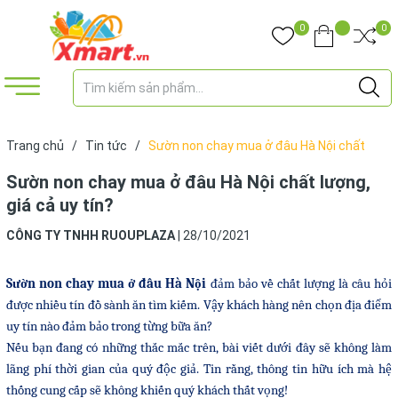
0
0
Trang chủ
/
Tin tức
/
Sườn non chay mua ở đâu Hà Nội chất
lượng, giá cả uy tín?
Sườn non chay mua ở đâu Hà Nội chất lượng,
giá cả uy tín?
CÔNG TY TNHH RUOUPLAZA
|
28/10/2021
Sườn non chay mua ở đâu Hà Nội
đảm bảo về chất lượng là câu hỏi
được nhiều tín đồ sành ăn tìm kiếm. Vậy khách hàng nên chọn địa điểm
uy tín nào đảm bảo trong từng bữa ăn?
Nếu bạn đang có những thắc mắc trên, bài viết dưới đây sẽ không làm
lãng phí thời gian của quý độc giả. Tin rằng, thông tin hữu ích mà hệ
thống cung cấp sẽ không khiến quý khách thất vọng!