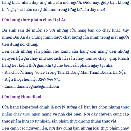
hàng khác nhau đáp ứng nhu cầu mỗi người. Điều này, giúp bạn không
bị “ngấy” và luôn có sự đổi mới trong từng bữa ăn đấy nhé!
Cửa hàng thực phẩm chay Đại An
Dù sinh sau đẻ muộn so với những cửa hàng bán đồ chay khác, tuy
nhiên Đại An đã chứng minh được chất lượng của mình trong mắt người
tiêu dùng nói chung.
Bên cạnh những sản phẩm rau xanh, cửa hàng còn mang đến những
nguyên liệu giả chay như xúc xích hải sản chay, tôm sú chay…giúp khách
hàng tiết kiệm thời gian khi tự chế biến sản phẩm ngay tại nhà.
- Địa chỉ cửa hàng: 96 Lê Trọng Tấn, Khương Mai, Thanh Xuân, Hà Nội.
- Điện thoại liên hệ: 0249 944 971.
- Email: daianvegan@gmail.com
Cửa hàng Homefood
Cửa hàng Homefood chính là nơi lý tưởng để bạn lựa chọn những
thực
phẩm chay tươi ngon
mang về nhà chế biến. Nơi đây chuyên cung cấp
thực phẩm hữu cơ tự nhiên, sản phẩm thực dưỡng thuần thực vật.
Bên cạnh các nguyên liệu, nơi đây cũng bán những loại thực phẩm chay